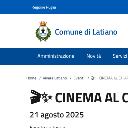
Vai al contenuto
accedi al menu
footer.enter
Regione Puglia
Comune di Latiano
Amministrazione
Novità
Servizi
Home
/
Vivere Latiano
/
Eventi
/
🎬✨ CINEMA AL CHIA
🎬✨ CINEMA AL 
21 agosto 2025
Evento culturale