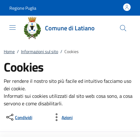
Vai al contenuto
accedi al menu
footer.enter
Regione Puglia
Comune di Latiano
Home
/
Informazioni sul sito
/
Cookies
Cookies
Per rendere il nostro sito più facile ed intuitivo facciamo uso
dei cookie.
Informati sui cookies utilizzati dal sito web: cosa sono, a cosa
servono e come disabilitarli.
Condividi
Azioni