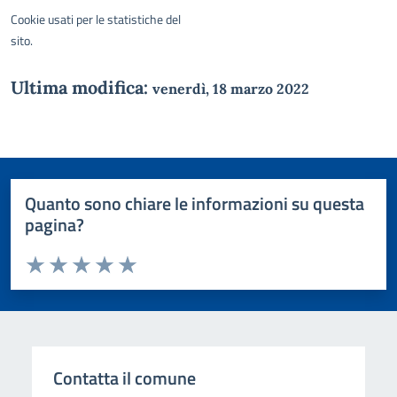
Cookie usati per le statistiche del
sito.
Ultima modifica:
venerdì, 18 marzo 2022
Quanto sono chiare le informazioni su questa
pagina?
Valuta da 1 a 5 stelle la pagina
Domanda
Valuta 1 stelle su 5
Valuta 2 stelle su 5
Valuta 3 stelle su 5
Valuta 4 stelle su 5
Valuta 5 stelle su 5
Contatta il comune