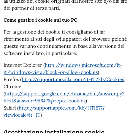
all’utilizzo dei cookie originati dal nostro sito e/o dai siti
dei partner di terze parti.
Come gestire i cookie sul tuo PC
Per la gestione dei cookie ti consigliamo di far
riferimento ai siti degli sviluppatori dei browser, poiché
queste variano continuamente in base alla versione del
software installato, in particolare:
Internet Explorer (
http://windows.microsoft.com/it-
it/windows-vista/block-or-allow-cookies
)
Firefox (
http://support.mozilla.com/it-IT/kb/Cookies
)
Chrome
(
https://support.google.com/chrome/bin/answer.py?
hl=it&answer=95647&p=cpn_cookies
)
Safari (
http://support.apple.com/kb/HT1677?
viewlocale=it_IT
)
Accettazione installazione cookie