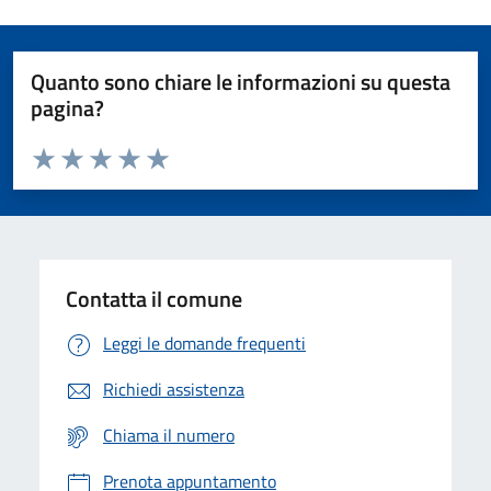
Quanto sono chiare le informazioni su questa
pagina?
Valuta da 1 a 5 stelle la pagina
Domanda
Valuta 1 stelle su 5
Valuta 2 stelle su 5
Valuta 3 stelle su 5
Valuta 4 stelle su 5
Valuta 5 stelle su 5
Contatta il comune
Leggi le domande frequenti
Richiedi assistenza
Chiama il numero
Prenota appuntamento