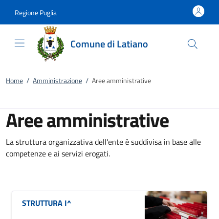
Vai al contenuto
accedi al menu
footer.enter
Regione Puglia
Comune di Latiano
Home
/
Amministrazione
/
Aree amministrative
Aree amministrative
La struttura organizzativa dell'ente è suddivisa in base alle
competenze e ai servizi erogati.
STRUTTURA I^