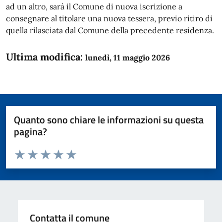
ad un altro, sarà il Comune di nuova iscrizione a
consegnare al titolare una nuova tessera, previo ritiro di
quella rilasciata dal Comune della precedente residenza.
Ultima modifica:
lunedì, 11 maggio 2026
Quanto sono chiare le informazioni su questa
pagina?
Valuta da 1 a 5 stelle la pagina
Domanda
Valuta 1 stelle su 5
Valuta 2 stelle su 5
Valuta 3 stelle su 5
Valuta 4 stelle su 5
Valuta 5 stelle su 5
Contatta il comune