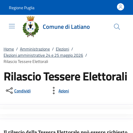
Vai al contenuto
accedi al menu
footer.enter
Regione Puglia
Comune di Latiano
Home
/
Amministrazione
/
Elezioni
/
Elezioni amministrative 24 e 25 maggio 2026
/
Rilascio Tessere Elettorali
Rilascio Tessere Elettorali
Condividi
Azioni
Il rilascio della Tessera Elettorale può essere richiesto