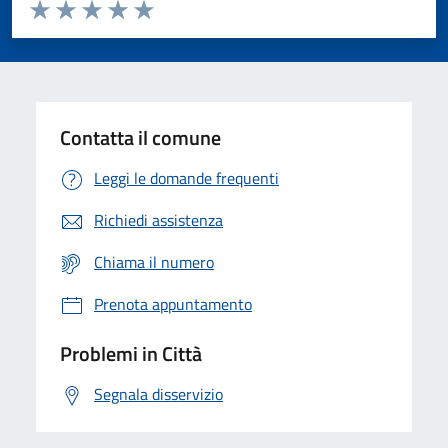
Valuta da 1 a 5 stelle la pagina
Domanda
Valuta 1 stelle su 5
Valuta 2 stelle su 5
Valuta 3 stelle su 5
Valuta 4 stelle su 5
Valuta 5 stelle su 5
Contatta il comune
Leggi le domande frequenti
Richiedi assistenza
Chiama il numero
Prenota appuntamento
Problemi in Città
Segnala disservizio