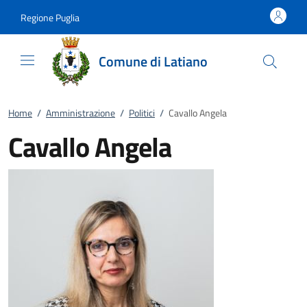
Vai al contenuto
accedi al menu
footer.enter
Regione Puglia
Comune di Latiano
Home
/
Amministrazione
/
Politici
/
Cavallo Angela
Cavallo Angela