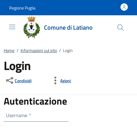
Vai al contenuto
accedi al menu
footer.enter
Regione Puglia
Comune di Latiano
Home
/
Informazioni sul sito
/
Login
Login
Condividi
Azioni
Autenticazione
Username
*