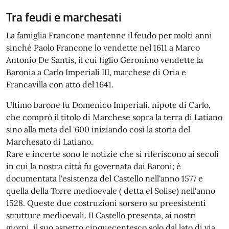
Tra feudi e marchesati
La famiglia Francone mantenne il feudo per molti anni
sinché Paolo Francone lo vendette nel 1611 a Marco
Antonio De Santis, il cui figlio Geronimo vendette la
Baronia a Carlo Imperiali III, marchese di Oria e
Francavilla con atto del 1641.
Ultimo barone fu Domenico Imperiali, nipote di Carlo,
che comprò il titolo di Marchese sopra la terra di Latiano
sino alla meta del '600 iniziando così la storia del
Marchesato di Latiano.
Rare e incerte sono le notizie che si riferiscono ai secoli
in cui la nostra città fu governata dai Baroni; è
documentata l'esistenza del Castello nell'anno 1577 e
quella della Torre medioevale ( detta el Solise) nell'anno
1528. Queste due costruzioni sorsero su preesistenti
strutture medioevali. II Castello presenta, ai nostri
giorni, il suo aspetto cinquecentesco solo dal lato di via