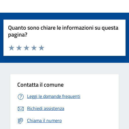
Quanto sono chiare le informazioni su questa
pagina?
Valuta da 1 a 5 stelle la pagina
Domanda
Valuta 1 stelle su 5
Valuta 2 stelle su 5
Valuta 3 stelle su 5
Valuta 4 stelle su 5
Valuta 5 stelle su 5
Contatta il comune
Leggi le domande frequenti
Richiedi assistenza
Chiama il numero