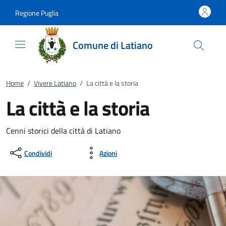
Vai al contenuto
accedi al menu
footer.enter
Regione Puglia
Comune di Latiano
Home
/
Vivere Latiano
/
La città e la storia
La città e la storia
Cenni storici della città di Latiano
Condividi
Azioni