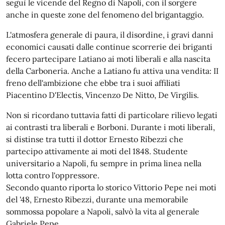
seguì le vicende del Regno di Napoli, con il sorgere
anche in queste zone del fenomeno del brigantaggio.
L'atmosfera generale di paura, il disordine, i gravi danni
economici causati dalle continue scorrerie dei briganti
fecero partecipare Latiano ai moti liberali e alla nascita
della Carboneria. Anche a Latiano fu attiva una vendita: II
freno dell'ambizione che ebbe tra i suoi affiliati
Piacentino D'Electis, Vincenzo De Nitto, De Virgilis.
Non si ricordano tuttavia fatti di particolare rilievo legati
ai contrasti tra liberali e Borboni. Durante i moti liberali,
si distinse tra tutti il dottor Ernesto Ribezzi che
partecipo attivamente ai moti del 1848. Studente
universitario a Napoli, fu sempre in prima linea nella
lotta contro l'oppressore.
Secondo quanto riporta lo storico Vittorio Pepe nei moti
del '48, Ernesto Ribezzi, durante una memorabile
sommossa popolare a Napoli, salvò la vita al generale
Gabriele Pepe.