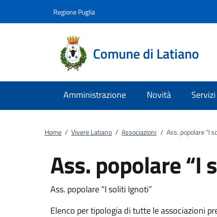
Vai al contenuto
accedi al menu
footer.enter
Regione Puglia
Comune di Latiano
Amministrazione
Novità
Servizi
Home
/
Vivere Latiano
/
Associazioni
/
Ass. popolare “I sol
Ass. popolare “I s
Ass. popolare “I soliti Ignoti”
Elenco per tipologia di tutte le associazioni pre