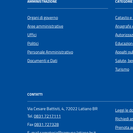
AMMINISTRAZIONE
CATEGORIE 
Organi di governo
Catasto e 
Aree amministrative
Anagrafe e
Uffici
Autorizzaz
Politici
Educazion
Personale Amministrativo
Appalti pub
Documenti e Dati
Salute, b
Turismo
CONTATTI
Via Cesare Battisti, 4, 72022 Latiano BR
Leggi le 
Tel.
0831 7217111
Richiedi a
Fax
0831 727328
Prenota 
E-mail
segreteria@comune.latiano.br.it