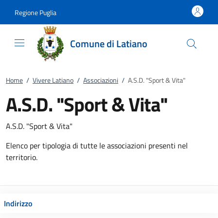
Vai al contenuto
accedi al menu
footer.enter
Regione Puglia
Comune di Latiano
Home
/
Vivere Latiano
/
Associazioni
/
A.S.D. "Sport & Vita"
A.S.D. "Sport & Vita"
A.S.D. "Sport & Vita"
Elenco per tipologia di tutte le associazioni presenti nel
territorio.
Indirizzo