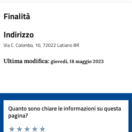
Finalità
Indirizzo
Via C. Colombo, 10, 72022 Latiano BR
Ultima modifica:
giovedì, 18 maggio 2023
Quanto sono chiare le informazioni su questa
pagina?
Valuta da 1 a 5 stelle la pagina
Domanda