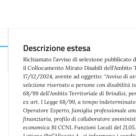
Descrizione estesa
Richiamato l’avviso di selezione pubblicato 
il Collocamento Mirato Disabili dell’Ambito Te
17/12/2024
,
avente ad oggetto:
“Avviso di a
selezione riservato a persone con disabilità isc
68/99 dell’Ambito Territoriale di Brindisi, per
ex art. 1 Legge 68/99, a tempo indeterminato e
Operatore Esperto, famiglia professionale a
finanziaria, profilo di collaboratore amminist
economica B1 CCNL Funzioni Locali del 21.05
Latiano (Br)”Allegato A.
,
si informano i cand