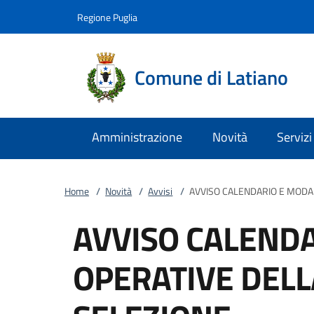
Vai al contenuto
accedi al menu
footer.enter
Regione Puglia
Comune di Latiano
Amministrazione
Novità
Servizi
Home
/
Novità
/
Avvisi
/
AVVISO CALENDARIO E MODAL
AVVISO CALENDA
OPERATIVE DELL