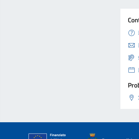
Con
Prob