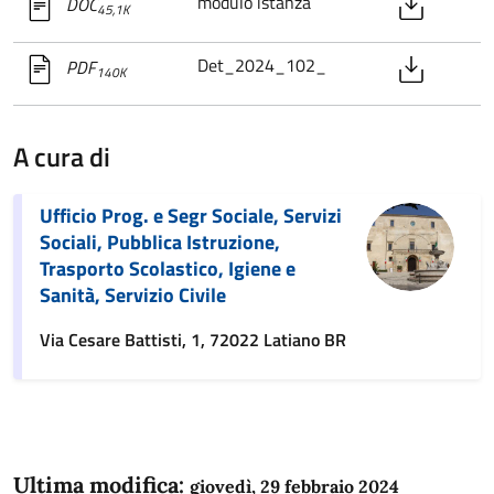
modulo istanza
DOC
45,1K
Det_2024_102_
PDF
140K
A cura di
Ufficio Prog. e Segr Sociale, Servizi
Sociali, Pubblica Istruzione,
Trasporto Scolastico, Igiene e
Sanità, Servizio Civile
Via Cesare Battisti, 1, 72022 Latiano BR
Ultima modifica:
giovedì, 29 febbraio 2024