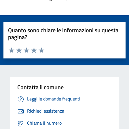
Quanto sono chiare le informazioni su questa
pagina?
Valuta da 1 a 5 stelle la pagina
Domanda
Valuta 1 stelle su 5
Valuta 2 stelle su 5
Valuta 3 stelle su 5
Valuta 4 stelle su 5
Valuta 5 stelle su 5
Contatta il comune
Leggi le domande frequenti
Richiedi assistenza
Chiama il numero