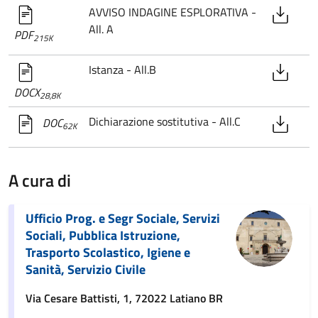
AVVISO INDAGINE ESPLORATIVA -
All. A
PDF
215K
Istanza - All.B
DOCX
28,8K
Dichiarazione sostitutiva - All.C
DOC
62K
A cura di
Ufficio Prog. e Segr Sociale, Servizi
Sociali, Pubblica Istruzione,
Trasporto Scolastico, Igiene e
Sanità, Servizio Civile
Via Cesare Battisti, 1, 72022 Latiano BR