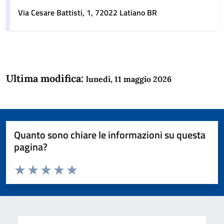
Via Cesare Battisti, 1, 72022 Latiano BR
Ultima modifica:
lunedì, 11 maggio 2026
Quanto sono chiare le informazioni su questa
pagina?
Valuta da 1 a 5 stelle la pagina
Domanda
Valuta 1 stelle su 5
Valuta 2 stelle su 5
Valuta 3 stelle su 5
Valuta 4 stelle su 5
Valuta 5 stelle su 5